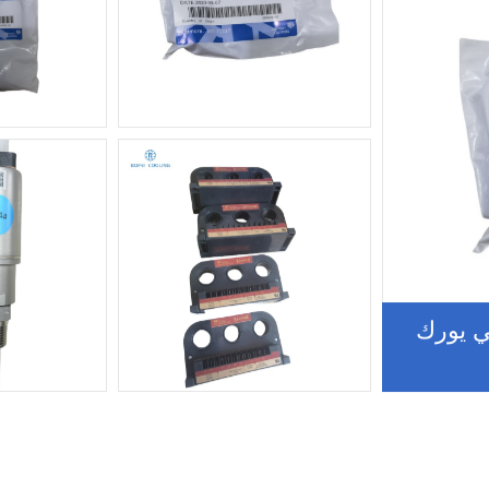
ي يورك