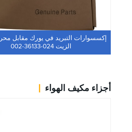
إكسسوارات التبريد في يورك مقابل مح
الزيت 024-36133-002
أجزاء مكيف الهواء