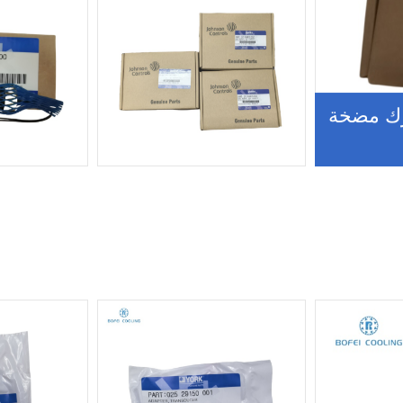
رك مضخة