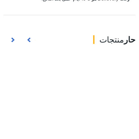
حار
منتجات