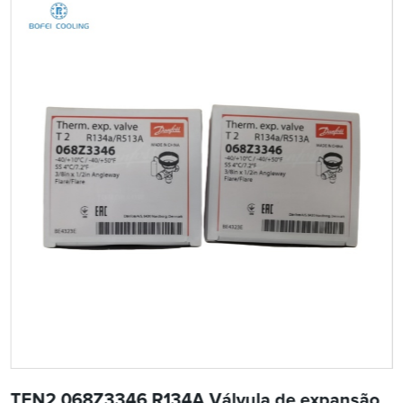
TEN2 068Z3346 R134A Válvula de expansão