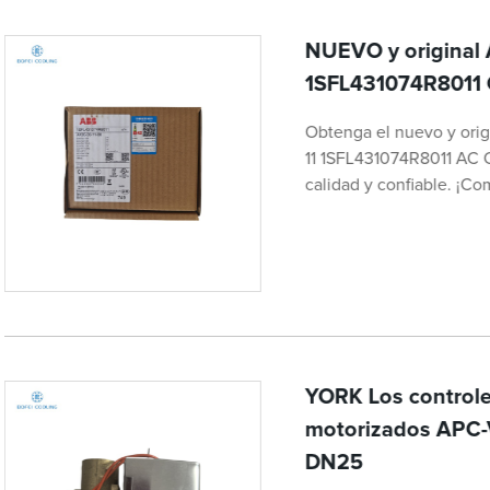
NUEVO y original 
1SFL431074R8011 
Obtenga el nuevo y orig
11 1SFL431074R8011 AC C
calidad y confiable. ¡Co
YORK Los controle
motorizados APC-
DN25